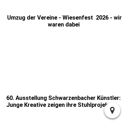
3bad02a5-41f0-4663-a4df-d55530b974d5
Umzug der Vereine - Wiesenfest 2026 - wir
waren dabei
IMG_9394
cbc43249-92c2-4312-8fe5-7e255b76e2fd
4705f18e-a557-4a05-9586-2be5b17612cf
IMG_9414
IMG_9415
IMG_9421
60. Ausstellung Schwarzenbacher Künstler:
Junge Kreative zeigen ihre Stuhlprojekte
IMG_1506
IMG_1506