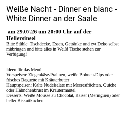
Weiße Nacht - Dinner en blanc -
White Dinner an der Saale
am 29.07.26 um 20:00 Uhr auf der
Hellersinsel
Bitte Stühle, Tischdecke, Essen, Getränke und evt Deko selbst
mitbringen und bitte alles in Weiß! Tische stehen zur
Verfügung!
Ideen für das Menü
Vorspeisen: Ziegenkäse-Pralinen, weiße Bohnen-Dips oder
frisches Baguette mit Kräuterbutter
Hauptspeisen: Kalte Nudelsalate mit Meeresfrüchten, Quiche
oder Hähnchenbrust im Kräutermantel.
Desserts: Weiße Mousse au Chocolat, Baiser (Meringuen) oder
heller Biskuitkuchen.
98b6dd28-4d14-4406-9133-d7474215a886
5f652b36-b56c-43ab-8f1d-fbb48d54cdc8